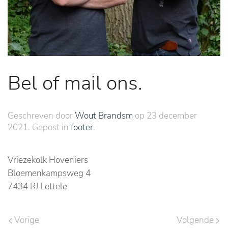
Bel of mail ons.
Geschreven door
Wout Brandsm
op
23 december
2021
. Gepost in
footer
.
Vriezekolk Hoveniers
Bloemenkampsweg 4
7434 RJ Lettele
Vorige
Volgende