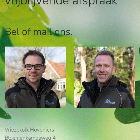
vrijblijvende afspraak
Bel of mail ons.
Albert
Gerrit Jan
Vriezekolk Hoveniers
Bloemenkampsweg 4