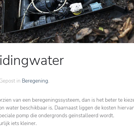
idingwater
 Gepost in
Beregening
.
oorzien van een beregeningssysteem, dan is het beter te kieze
oon water beschikbaar is. Daarnaast liggen de kosten hiervan 
peciale pomp die ondergronds geïnstalleerd wordt.
lijk iets kleiner.