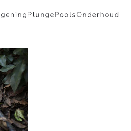
egening
PlungePools
Onderhoud